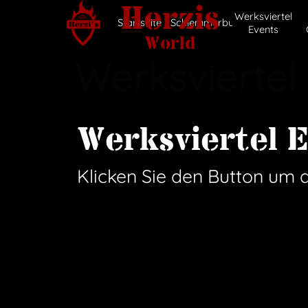
Herzis
Direkt zum Seiteninhalt
Werksviertel
Startseite
Schlemmerbus
Events
World
Werksviertel
Werksviertel 
Klicken Sie den Button um 