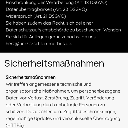
Einschränkung der Verarbeitung (Art. 18 DSGVO)
Datenübertragbarkeit (Art. 20 DSGVO)
Widerspruch (Art. 21 DSGVO)
Sie haben zudem das Recht, sich bei einer
Datenschutzaufsichtsbehörde zu beschweren. Wenden
Sie sich für Anliegen gerne zunächst an uns:
herz@herzis-schlemmerbus.de.
Sicherheitsmaßnahmen
Sicherheitsmaßnahmen
Wir treffen angemessene technische und
organisatorische Maßnahmen, um personenbezogene
Daten vor Verlust, Zerstörung, Zugriff, Veränderung
oder Verbreitung durch unbefugte Personen zu
schützen. Dazu zählen u. a. Zugriffsbeschränkungen,
regelmäßige Updates und verschlüsselte Übertragung
(HTTPS).